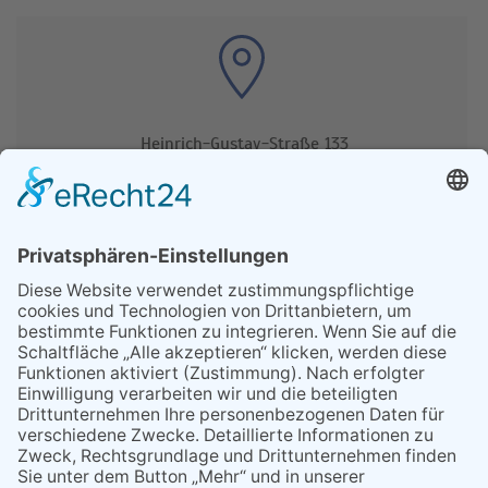
Heinrich-Gustav-Straße 133
44894 Bochum
Mo-Fr. 8:00 - 18:00 Uhr
0176 6040 8009
Sa.
Abgabe von Fahrzeugdokumenten
0234 9382 6373
bei voriger Terminabsprache
zulassungsdienst-bochum-werne.de