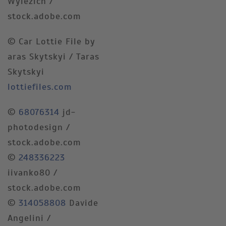
Wylezich /
stock.adobe.com
© Car Lottie File by
aras Skytskyi / Taras
Skytskyi
lottiefiles.com
©
68076314
jd-
photodesign /
stock.adobe.com
©
248336223
iivanko80 /
stock.adobe.com
©
314058808
Davide
Angelini /