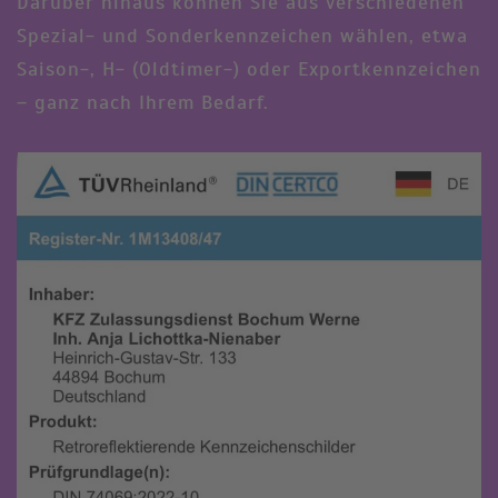
Darüber hinaus können Sie aus verschiedenen
Spezial- und Sonderkennzeichen wählen, etwa
Saison-, H- (Oldtimer-) oder Exportkennzeichen
– ganz nach Ihrem Bedarf.